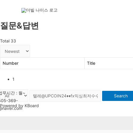
질문&답변
Total 33
Number
Title
1
Search
Powered by KBoard